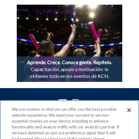
Aprende. Crece. Conoce gente. Repítelo.
Capacitación, apoyo y motivación: lo
obtienes todo en los eventos de ACN.
We use cookies so that we can offer you the best possible
website experience. We need your consent to set non-
ACN es un miembro orgulloso de la
Direct Selling
essential cookies on your device, including to enhance
Association
functionality and analyze traffic with our analytics partner. If
y signatario del
DSA Code of Ethics
we have detected an opt-out preference signal then it will
be honored. Please select one of the options shown.